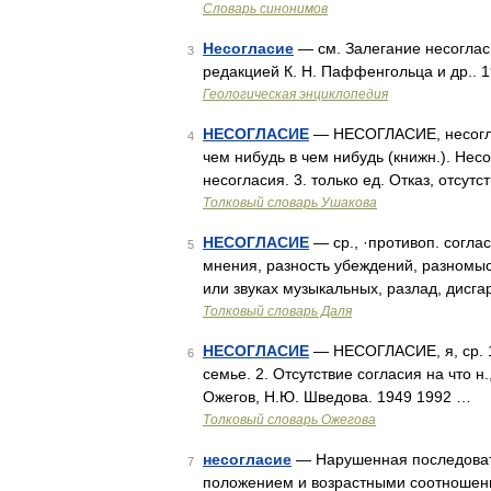
Словарь синонимов
Несогласие
— см. Залегание несогласн
3
редакцией К. Н. Паффенгольца и др.. 
Геологическая энциклопедия
НЕСОГЛАСИЕ
— НЕСОГЛАСИЕ, несогласи
4
чем нибудь в чем нибудь (книжн.). Нес
несогласия. 3. только ед. Отказ, отсут
Толковый словарь Ушакова
НЕСОГЛАСИЕ
— ср., ·противоп. соглас
5
мнения, разность убеждений, разномысли
или звуках музыкальных, разлад, дисга
Толковый словарь Даля
НЕСОГЛАСИЕ
— НЕСОГЛАСИЕ, я, ср. 1
6
семье. 2. Отсутствие согласия на что н
Ожегов, Н.Ю. Шведова. 1949 1992 …
Толковый словарь Ожегова
несогласие
— Нарушенная последоват
7
положением и возрастными соотношени