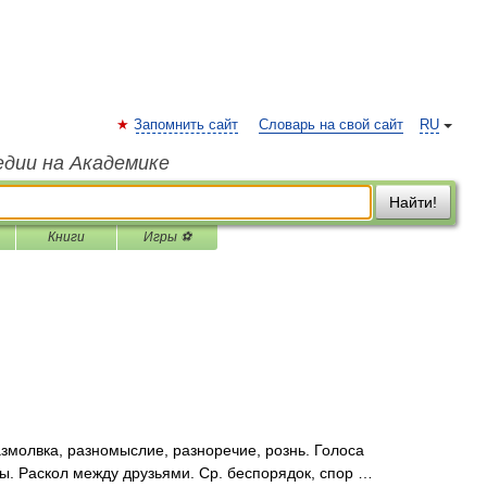
Запомнить сайт
Словарь на свой сайт
RU
едии на Академике
Найти!
Книги
Игры ⚽
змолвка, разномыслие, разноречие, рознь. Голоса
ы. Раскол между друзьями. Ср. беспорядок, спор …