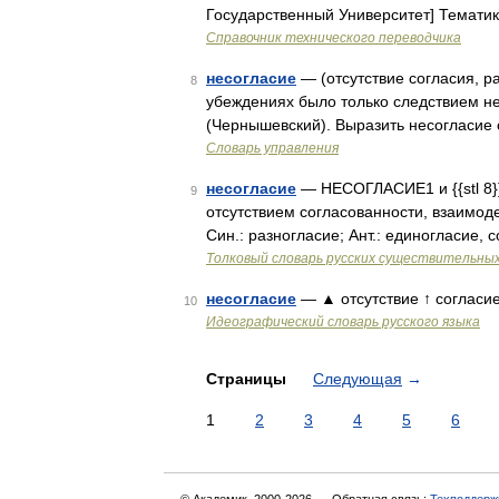
Государственный Университет] Темат
Справочник технического переводчика
несогласие
— (отсутствие согласия, ра
8
убеждениях было только следствием н
(Чернышевский). Выразить несогласие 
Словарь управления
несогласие
— НЕСОГЛАСИЕ1 и {{stl 8}}
9
отсутствием согласованности, взаимод
Син.: разногласие; Ант.: единогласие, 
Толковый словарь русских существительны
несогласие
— ▲ отсутствие ↑ согласие
10
Идеографический словарь русского языка
Страницы
Следующая
→
1
2
3
4
5
6