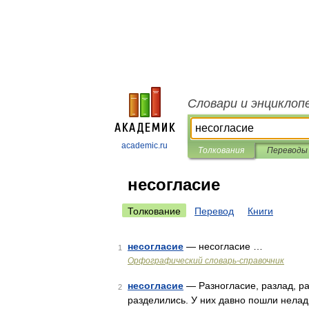
Словари и энциклоп
academic.ru
Толкования
Переводы
несогласие
Толкование
Перевод
Книги
несогласие
— несогласие …
1
Орфографический словарь-справочник
несогласие
— Разногласие, разлад, ра
2
разделились. У них давно пошли нелад