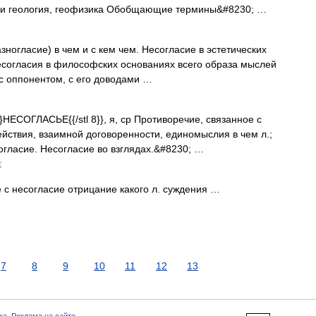
ики геология, геофизика Обобщающие термины&#8230; …
зногласие) в чем и с кем чем. Несогласие в эстетических
есогласия в философских основаниях всего образа мыслей
с оппонентом, с его доводами …
НЕСОГЛАСЬЕ{{/stl 8}}, я, ср Противоречие, связанное с
ействия, взаимной договоренности, единомыслия в чем л.;
согласие. Несогласие во взглядах.&#8230; …
х
 с несогласие отрицание какого л. суждения …
7
8
9
10
11
12
13