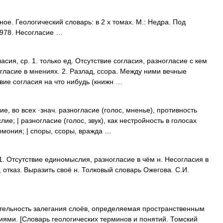
ое. Геологический словарь: в 2 х томах. М.: Недра. Под
1978. Несогласие …
я, ср. 1. только ед. Отсутствие согласия, разногласие с кем
огласие в мнениях. 2. Разлад, ссора. Между ними вечные
ствие согласия на что нибудь (книжн …
ие, во всех ·знач. разногласие (голос, мненье), противность
е; | разногласие (голос, звук), как нестройность в голосах
рмония; | споры, ссоры, вражда …
. Отсутствие единомыслия, разногласие в чём н. Несогласия в
., отказ. Выразить своё н. Толковый словарь Ожегова. С.И.
ельность залегания слоёв, определяемая пространственным
ями. [Словарь геологических терминов и понятий. Томский